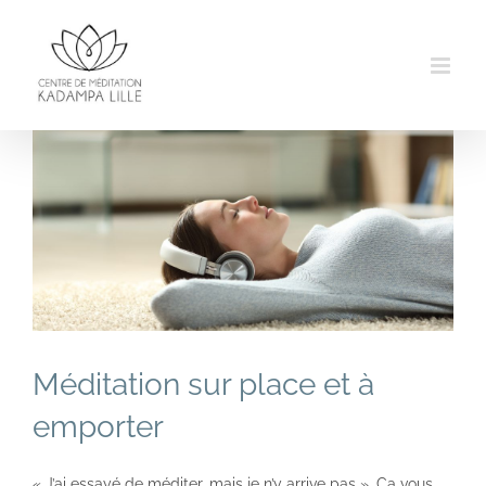
Passer
au
contenu
Méditation sur place et à
emporter
« J’ai essayé de méditer, mais je n’y arrive pas ». Ça vous