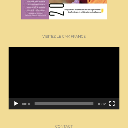
VISITEZ LE CMK FRANCE
Lecteur
vidéo
00:00
03:12
CONTACT