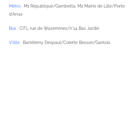
Métro
: M1 République/Gambetta, M2 Mairie de Lille/Porte
d’Arras
Bus
: CITL rue de Wazemmes/n°14 Bas Jardin
V’lille
: Bartélémy Despaul/Colette Besson/Gantois