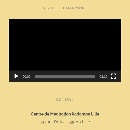
VISITEZ LE CMK FRANCE
Lecteur
vidéo
00:00
03:12
CONTACT
Centre de Méditation Kadampa Lille
74 rue d’Artois, 59000 Lille