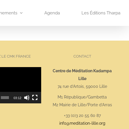
nements
Agenda
Les Éditions Tharpa
Z LE CMK FRANCE
CONTACT
Lecteur
Centre de Méditation Kadampa
vidéo
Lille
74 rue d’Artois, 59000 Lille
M1 République/Gambetta
03:12
M2 Mairie de Lille/Porte d’Arras
+33 (0)3 20 55 60 87
info@meditation-lille.org