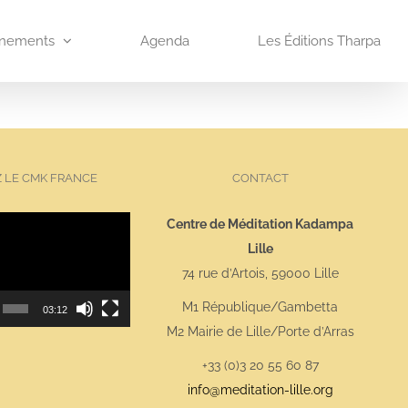
nements
Agenda
Les Éditions Tharpa
Z LE CMK FRANCE
CONTACT
Lecteur
Centre de Méditation Kadampa
vidéo
Lille
74 rue d’Artois, 59000 Lille
M1 République/Gambetta
03:12
M2 Mairie de Lille/Porte d’Arras
+33 (0)3 20 55 60 87
info@meditation-lille.org